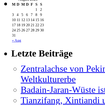
M
D
M
D
F
S
S
1
2
3
4
5
6
7
8
9
10
11
12
13
14
15
16
17
18
19
20
21
22
23
24
25
26
27
28
29
30
31
« Aug
Letzte Beiträge
Zentralachse von Pek
Weltkulturerbe
Badain-Jaran-Wüste i
Tianzifang, Xintiandi