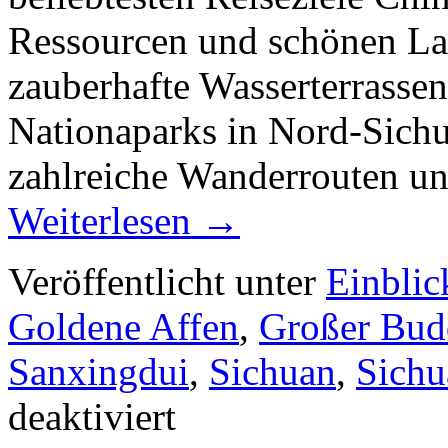
Ressourcen und schönen La
zauberhafte Wasserterrasse
Nationaparks in Nord-Sich
zahlreiche Wanderrouten u
Weiterlesen
→
Veröffentlicht unter
Einblic
Goldene Affen
,
Großer Bud
Sanxingdui
,
Sichuan
,
Sichu
deaktiviert