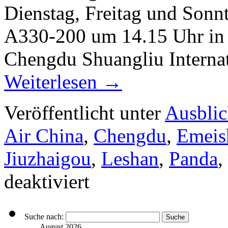
Dienstag, Freitag und Sonnt
A330-200 um 14.15 Uhr in F
Chengdu Shuangliu Interna
Weiterlesen
→
Veröffentlicht unter
Ausbli
Air China
,
Chengdu
,
Emeis
Jiuzhaigou
,
Leshan
,
Panda
,
deaktiviert
Suche nach:
August 2026