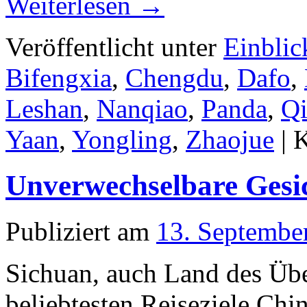
Weiterlesen
→
Veröffentlicht unter
Einblic
Bifengxia
,
Chengdu
,
Dafo
,
Leshan
,
Nanqiao
,
Panda
,
Q
Yaan
,
Yongling
,
Zhaojue
|
K
Unverwechselbare Gesi
Publiziert am
13. Septembe
Sichuan, auch Land des Über
beliebtesten Reiseziele Chin