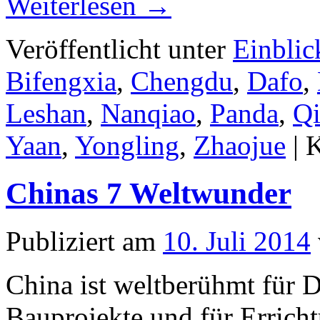
Weiterlesen
→
Veröffentlicht unter
Einblic
Bifengxia
,
Chengdu
,
Dafo
,
Leshan
,
Nanqiao
,
Panda
,
Q
Yaan
,
Yongling
,
Zhaojue
|
K
Chinas 7 Weltwunder
Publiziert am
10. Juli 2014
China ist weltberühmt für
Bauprojekte und für Errich