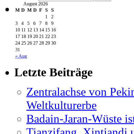
August 2026
M
D
M
D
F
S
S
1
2
3
4
5
6
7
8
9
10
11
12
13
14
15
16
17
18
19
20
21
22
23
24
25
26
27
28
29
30
31
« Aug
Letzte Beiträge
Zentralachse von Pek
Weltkulturerbe
Badain-Jaran-Wüste i
Tianzifang, Xintiandi