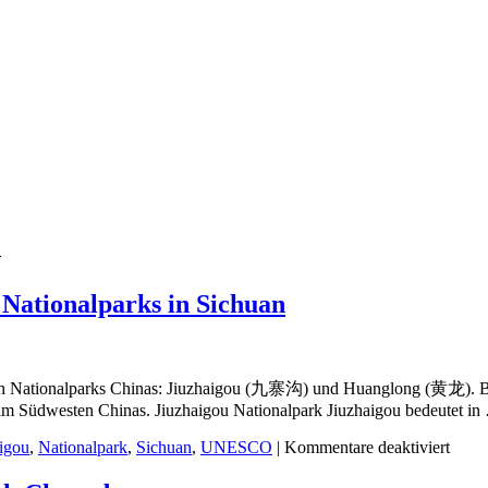
u
 Nationalparks in Sichuan
ten Nationalparks Chinas: Jiuzhaigou (九寨沟) und Huanglong (黄龙). Be
 im Südwesten Chinas. Jiuzhaigou Nationalpark Jiuzhaigou bedeutet i
igou
,
Nationalpark
,
Sichuan
,
UNESCO
|
Kommentare deaktiviert