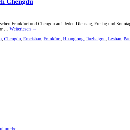
ach Chengdu
hen Frankfurt und Chengdu auf. Jeden Dienstag, Freitag und Sonntag
Uhr …
Weiterlesen
→
a
,
Chengdu
,
Emeishan
,
Frankfurt
,
Huanglong
,
Jiuzhaigou
,
Leshan
,
Pa
lturerbe