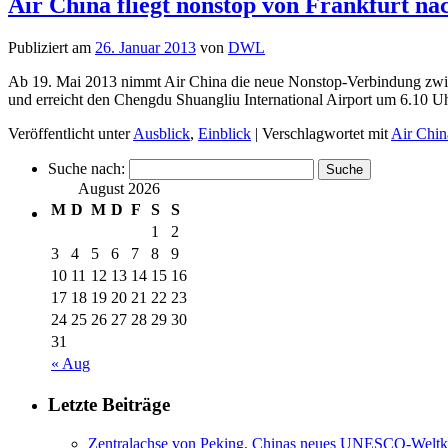
Air China fliegt nonstop von Frankfurt n
Publiziert am
26. Januar 2013
von
DWL
Ab 19. Mai 2013 nimmt Air China die neue Nonstop-Verbindung zwisc
und erreicht den Chengdu Shuangliu International Airport um 6.10 
Veröffentlicht unter
Ausblick
,
Einblick
|
Verschlagwortet mit
Air Chin
Suche nach:
August 2026
M
D
M
D
F
S
S
1
2
3
4
5
6
7
8
9
10
11
12
13
14
15
16
17
18
19
20
21
22
23
24
25
26
27
28
29
30
31
« Aug
Letzte Beiträge
Zentralachse von Peking, Chinas neues UNESCO-Weltku