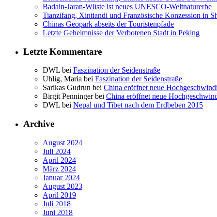
Badain-Jaran-Wüste ist neues UNESCO-Weltnaturerbe
Tianzifang, Xintiandi und Französische Konzession in S
Chinas Geopark abseits der Touristenpfade
Letzte Geheimnisse der Verbotenen Stadt in Peking
Letzte Kommentare
DWL bei
Faszination der Seidenstraße
Uhlig, Maria bei
Faszination der Seidenstraße
Sarikas Gudrun bei
China eröffnet neue Hochgeschwind
Birgit Penninger bei
China eröffnet neue Hochgeschwin
DWL bei
Nepal und Tibet nach dem Erdbeben 2015
Archive
August 2024
Juli 2024
April 2024
März 2024
Januar 2024
August 2023
April 2019
Juli 2018
Juni 2018