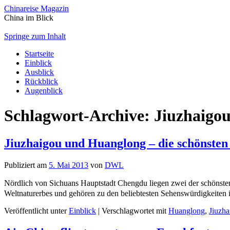
Chinareise Magazin
China im Blick
Springe zum Inhalt
Startseite
Einblick
Ausblick
Rückblick
Augenblick
Schlagwort-Archive:
Jiuzhaigo
Jiuzhaigou und Huanglong – die schönsten
Publiziert am
5. Mai 2013
von
DWL
Nördlich von Sichuans Hauptstadt Chengdu liegen zwei der schöns
Weltnaturerbes und gehören zu den beliebtesten Sehenswürdigkeiten
Veröffentlicht unter
Einblick
|
Verschlagwortet mit
Huanglong
,
Jiuzha