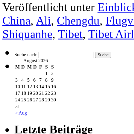
Veröffentlicht unter
Einblic
China
,
Ali
,
Chengdu
,
Flugv
Shiquanhe
,
Tibet
,
Tibet Air
Suche nach:
August 2026
M
D
M
D
F
S
S
1
2
3
4
5
6
7
8
9
10
11
12
13
14
15
16
17
18
19
20
21
22
23
24
25
26
27
28
29
30
31
« Aug
Letzte Beiträge