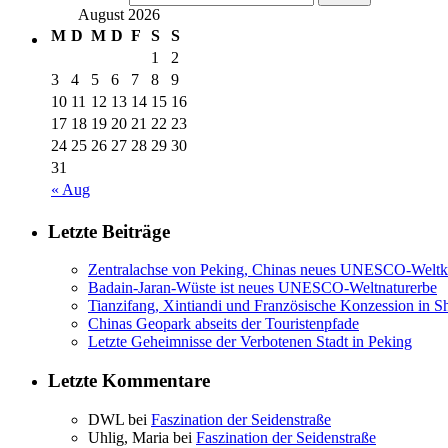
August 2026
M
D
M
D
F
S
S
1
2
3
4
5
6
7
8
9
10
11
12
13
14
15
16
17
18
19
20
21
22
23
24
25
26
27
28
29
30
31
« Aug
Letzte Beiträge
Zentralachse von Peking, Chinas neues UNESCO-Weltku
Badain-Jaran-Wüste ist neues UNESCO-Weltnaturerbe
Tianzifang, Xintiandi und Französische Konzession in S
Chinas Geopark abseits der Touristenpfade
Letzte Geheimnisse der Verbotenen Stadt in Peking
Letzte Kommentare
DWL bei
Faszination der Seidenstraße
Uhlig, Maria bei
Faszination der Seidenstraße