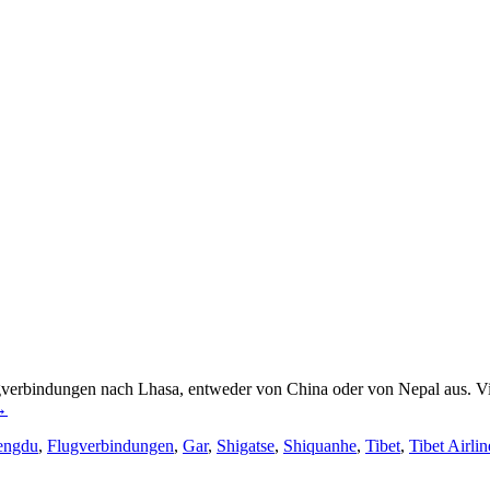
verbindungen nach Lhasa, entweder von China oder von Nepal aus. Viel
→
engdu
,
Flugverbindungen
,
Gar
,
Shigatse
,
Shiquanhe
,
Tibet
,
Tibet Airlin