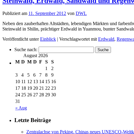
Steinwald, Erdwald, Sandwald und Regenw
Publiziert am
11. September 2012
von
DWL
Neben den zauberhaften Altstädten, lebendigen Märkten und farbenfroh
Steinwald in Shilin, prächtiger Erdwald in Yuanmou, bunter Sandwa
Veröffentlicht unter
Einblick
|
Verschlagwortet mit
Erdwald
,
Regenwa
Suche nach:
August 2026
M
D
M
D
F
S
S
1
2
3
4
5
6
7
8
9
10
11
12
13
14
15
16
17
18
19
20
21
22
23
24
25
26
27
28
29
30
31
« Aug
Letzte Beiträge
Zentralachse von Peking, Chinas neues UNESCO-Weltku