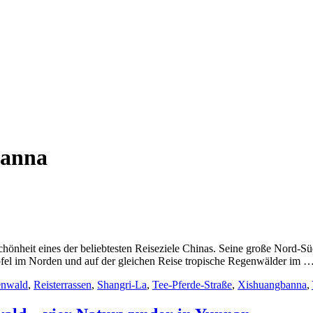
banna
 Schönheit eines der beliebtesten Reiseziele Chinas. Seine große Nord
pfel im Norden und auf der gleichen Reise tropische Regenwälder im 
nwald
,
Reisterrassen
,
Shangri-La
,
Tee-Pferde-Straße
,
Xishuangbanna
,