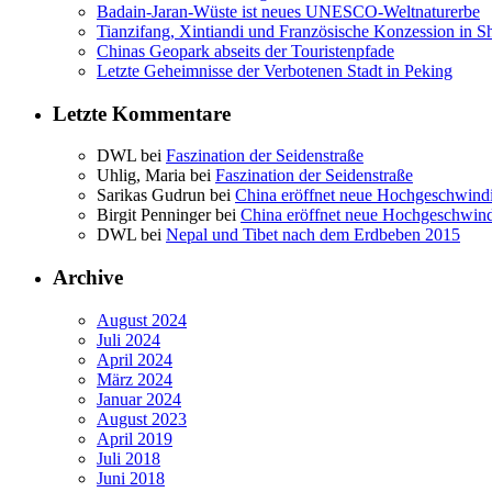
Badain-Jaran-Wüste ist neues UNESCO-Weltnaturerbe
Tianzifang, Xintiandi und Französische Konzession in S
Chinas Geopark abseits der Touristenpfade
Letzte Geheimnisse der Verbotenen Stadt in Peking
Letzte Kommentare
DWL bei
Faszination der Seidenstraße
Uhlig, Maria bei
Faszination der Seidenstraße
Sarikas Gudrun bei
China eröffnet neue Hochgeschwind
Birgit Penninger bei
China eröffnet neue Hochgeschwin
DWL bei
Nepal und Tibet nach dem Erdbeben 2015
Archive
August 2024
Juli 2024
April 2024
März 2024
Januar 2024
August 2023
April 2019
Juli 2018
Juni 2018