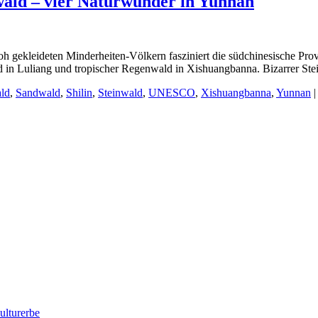
ald – vier Naturwunder in Yunnan
 gekleideten Minderheiten-Völkern fasziniert die südchinesische Provi
ld in Luliang und tropischer Regenwald in Xishuangbanna. Bizarrer S
ld
,
Sandwald
,
Shilin
,
Steinwald
,
UNESCO
,
Xishuangbanna
,
Yunnan
|
lturerbe