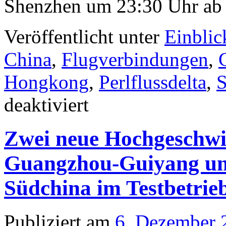
Shenzhen um 23:30 Uhr ab
Veröffentlicht unter
Einblic
China
,
Flugverbindungen
,
Hongkong
,
Perlflussdelta
,
deaktiviert
Zwei neue Hochgeschwi
Guangzhou-Guiyang un
Südchina im Testbetrie
Publiziert am
6. Dezember 