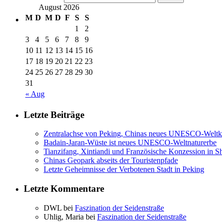
August 2026
M
D
M
D
F
S
S
1
2
3
4
5
6
7
8
9
10
11
12
13
14
15
16
17
18
19
20
21
22
23
24
25
26
27
28
29
30
31
« Aug
Letzte Beiträge
Zentralachse von Peking, Chinas neues UNESCO-Weltku
Badain-Jaran-Wüste ist neues UNESCO-Weltnaturerbe
Tianzifang, Xintiandi und Französische Konzession in S
Chinas Geopark abseits der Touristenpfade
Letzte Geheimnisse der Verbotenen Stadt in Peking
Letzte Kommentare
DWL bei
Faszination der Seidenstraße
Uhlig, Maria bei
Faszination der Seidenstraße