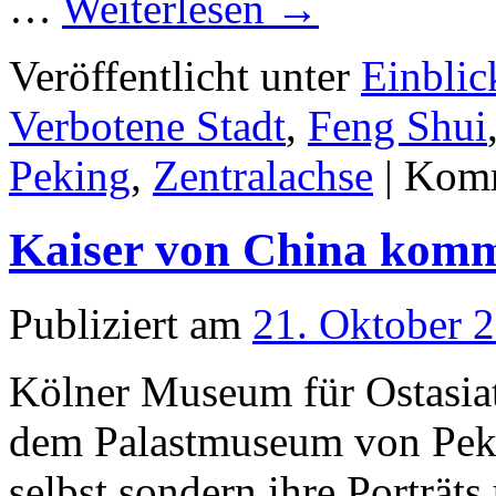
…
Weiterlesen
→
Veröffentlicht unter
Einblic
Verbotene Stadt
,
Feng Shui
Peking
,
Zentralachse
|
Komm
Kaiser von China kom
Publiziert am
21. Oktober 
Kölner Museum für Ostasiat
dem Palastmuseum von Peki
selbst sondern ihre Porträ