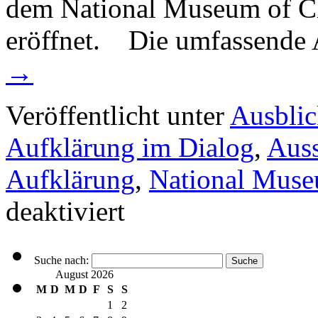
dem National Museum of Chi
eröffnet. Die umfassende 
→
Veröffentlicht unter
Ausbli
Aufklärung im Dialog
,
Auss
Aufklärung
,
National Muse
deaktiviert
Suche nach:
August 2026
M
D
M
D
F
S
S
1
2