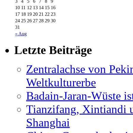
3
4
5
6
7
8
9
10
11
12
13
14
15
16
17
18
19
20
21
22
23
24
25
26
27
28
29
30
31
« Aug
Letzte Beiträge
Zentralachse von Pek
Weltkulturerbe
Badain-Jaran-Wüste i
Tianzifang, Xintiandi
Shanghai