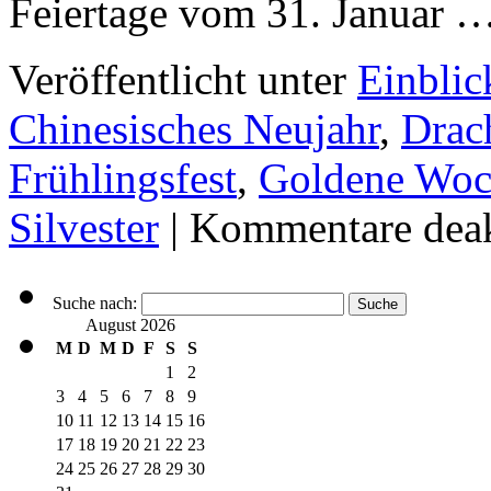
Feiertage vom 31. Januar 
Veröffentlicht unter
Einblic
Chinesisches Neujahr
,
Drac
Frühlingsfest
,
Goldene Woc
Silvester
|
Kommentare deak
Suche nach:
August 2026
M
D
M
D
F
S
S
1
2
3
4
5
6
7
8
9
10
11
12
13
14
15
16
17
18
19
20
21
22
23
24
25
26
27
28
29
30