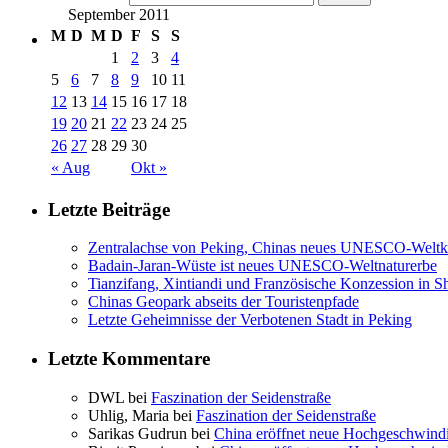
September 2011
M
D
M
D
F
S
S
1
2
3
4
5
6
7
8
9
10
11
12
13
14
15
16
17
18
19
20
21
22
23
24
25
26
27
28
29
30
« Aug
Okt »
Letzte Beiträge
Zentralachse von Peking, Chinas neues UNESCO-Weltku
Badain-Jaran-Wüste ist neues UNESCO-Weltnaturerbe
Tianzifang, Xintiandi und Französische Konzession in S
Chinas Geopark abseits der Touristenpfade
Letzte Geheimnisse der Verbotenen Stadt in Peking
Letzte Kommentare
DWL bei
Faszination der Seidenstraße
Uhlig, Maria bei
Faszination der Seidenstraße
Sarikas Gudrun bei
China eröffnet neue Hochgeschwind