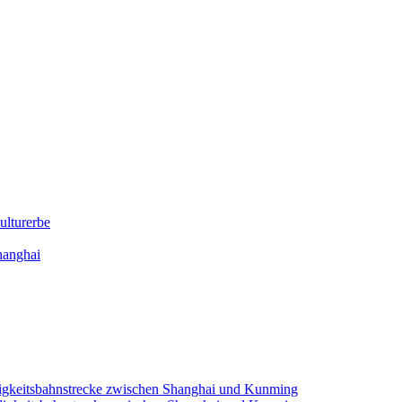
lturerbe
hanghai
igkeitsbahnstrecke zwischen Shanghai und Kunming